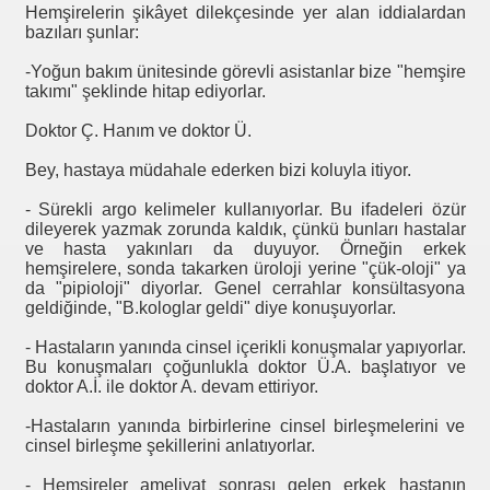
Hemşirelerin şikâyet dilekçesinde yer alan iddialardan
bazıları şunlar:
-Yoğun bakım ünitesinde görevli asistanlar bize "hemşire
takımı" şeklinde hitap ediyorlar.
Doktor Ç. Hanım ve doktor Ü.
Bey, hastaya müdahale ederken bizi koluyla itiyor.
- Sürekli argo kelimeler kullanıyorlar. Bu ifadeleri özür
luyor
dileyerek yazmak zorunda kaldık, çünkü bunları hastalar
ve hasta yakınları da duyuyor. Örneğin erkek
hemşirelere, sonda takarken üroloji yerine "çük-oloji" ya
nda
da "pipioloji" diyorlar. Genel cerrahlar konsültasyona
geldiğinde, "B.kologlar geldi" diye konuşuyorlar.
- Hastaların yanında cinsel içerikli konuşmalar yapıyorlar.
Bu konuşmaları çoğunlukla doktor Ü.A. başlatıyor ve
doktor A.İ. ile doktor A. devam ettiriyor.
-Hastaların yanında birbirlerine cinsel birleşmelerini ve
cinsel birleşme şekillerini anlatıyorlar.
u
- Hemşireler ameliyat sonrası gelen erkek hastanın