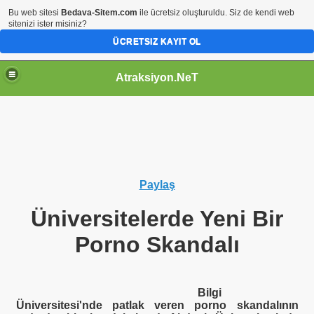
Bu web sitesi
Bedava-Sitem.com
ile ücretsiz oluşturuldu. Siz de kendi web
sitenizi ister misiniz?
ÜCRETSIZ KAYIT OL
Atraksiyon.NeT
Paylaş
Üniversitelerde Yeni Bir
Porno Skandalı
Bilgi
Üniversitesi'nde patlak veren porno skandalının