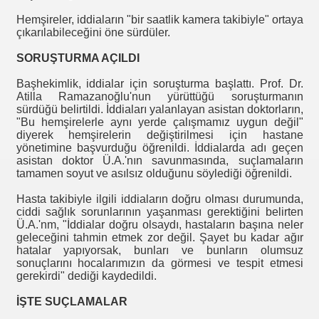
iz
Hemşireler, iddiaların "bir saatlik kamera takibiyle" ortaya
çıkarılabileceğini öne sürdüler.
SORUŞTURMA AÇILDI
Başhekimlik, iddialar için soruşturma başlattı. Prof. Dr.
Atilla Ramazanoğlu'nun yürüttüğü soruşturmanın
sürdüğü belirtildi. İddiaları yalanlayan asistan doktorların,
"Bu hemşirelerle aynı yerde çalışmamız uygun değil"
diyerek hemşirelerin değiştirilmesi için hastane
yönetimine başvurduğu öğrenildi. İddialarda adı geçen
asistan doktor Ü.A.'nın savunmasında, suçlamaların
tamamen soyut ve asılsız olduğunu söylediği öğrenildi.
riler
Hasta takibiyle ilgili iddiaların doğru olması durumunda,
ciddi sağlık sorunlarının yaşanması gerektiğini belirten
Ü.A.'nm, "İddialar doğru olsaydı, hastaların başına neler
Bulus
geleceğini tahmin etmek zor değil. Şayet bu kadar ağır
hatalar yapıyorsak, bunları ve bunların olumsuz
sonuçlarını hocalarımızın da görmesi ve tespit etmesi
gerekirdi" dediği kaydedildi.
İŞTE SUÇLAMALAR