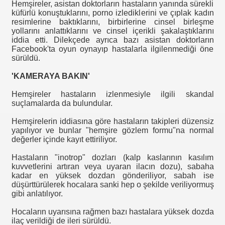
Hemşireler, asistan doktorların hastaların yanında sürekli
küfürlü konuştuklarını, porno izlediklerini ve çıplak kadın
resimlerine baktıklarını, birbirlerine cinsel birleşme
yollarını anlattıklarını ve cinsel içerikli şakalaştıklarını
iddia etti. Dilekçede ayrıca bazı asistan doktorların
Facebook'ta oyun oynayıp hastalarla ilgilenmediği öne
sürüldü.
'KAMERAYA BAKIN'
Hemşireler hastaların izlenmesiyle ilgili skandal
suçlamalarda da bulundular.
Hemşirelerin iddiasına göre hastaların takipleri düzensiz
yapılıyor ve bunlar "hemşire gözlem formu"na normal
değerler içinde kayıt ettiriliyor.
Hastaların "inotrop" dozları (kalp kaslarının kasılım
kuvvetlerini artıran veya uyaran ilacın dozu), sabaha
kadar en yüksek dozdan gönderiliyor, sabah ise
düşürttürülerek hocalara sanki hep o şekilde veriliyormuş
gibi anlatılıyor.
Hocaların uyarısına rağmen bazı hastalara yüksek dozda
ilaç verildiği de ileri sürüldü.