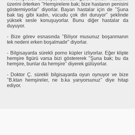
rogram
üzerini örterken "Hemşirelere bak; bize hastanın penisini
göstermiyorlar" diyorlar. Bayan hastalar için de "Şuna
bak taş gibi kadın, vücudu çok diri duruyor" şeklinde
ti
yüksek sesle konuşuyorlar. Bunu diğer hastalar da
duyuyor.
- Bize görev esnasında "Biliyor musunuz boşanmanın
tek nedeni erken boşalmadır" diyorlar.
- Bilgisayarda sürekli porno küpler izliyorlar. Eğer klipte
isari-cikmayin
hemşire figürü varsa bizi göstererek "Şuna bak; bu da
hemşire, bunlar da hemşire" diyerek gülüyorlar.
ikkat
- Doktor Ç. sürekli bilgisayarda oyun oynuyor ve bize
"B.ktan hemşireler, ne b.ka yarıyorsunuz" diye hitap
ediyor.